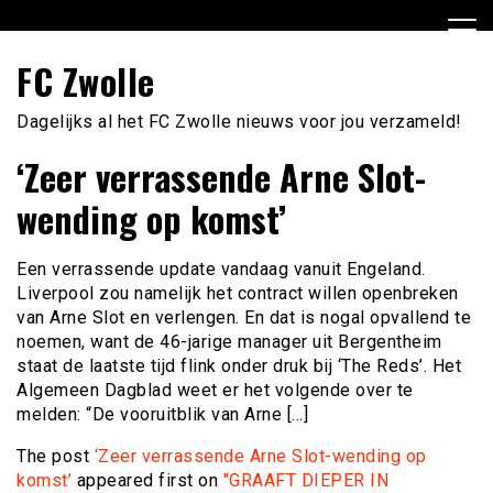
Ga
naar
de
FC Zwolle
inhoud
Dagelijks al het FC Zwolle nieuws voor jou verzameld!
‘Zeer verrassende Arne Slot-
wending op komst’
Een verrassende update vandaag vanuit Engeland.
Liverpool zou namelijk het contract willen openbreken
van Arne Slot en verlengen. En dat is nogal opvallend te
noemen, want de 46-jarige manager uit Bergentheim
staat de laatste tijd flink onder druk bij ‘The Reds’. Het
Algemeen Dagblad weet er het volgende over te
melden: “De vooruitblik van Arne […]
The post
‘Zeer verrassende Arne Slot-wending op
komst’
appeared first on
"GRAAFT DIEPER IN