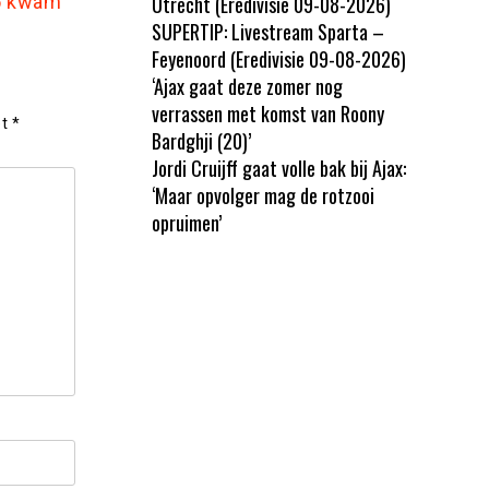
25 kwam
Utrecht (Eredivisie 09-08-2026)
SUPERTIP: Livestream Sparta –
Feyenoord (Eredivisie 09-08-2026)
‘Ajax gaat deze zomer nog
verrassen met komst van Roony
et
*
Bardghji (20)’
Jordi Cruijff gaat volle bak bij Ajax:
‘Maar opvolger mag de rotzooi
opruimen’