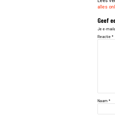
Lees ve
alles on
Geef e
Je e-mail
Reactie
*
Naam
*