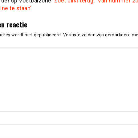
rder op Voetbalzone:
Zoet blikt terug: ‘Van nummer 
line te staan’
en reactie
adres wordt niet gepubliceerd.
Vereiste velden zijn gemarkeerd m